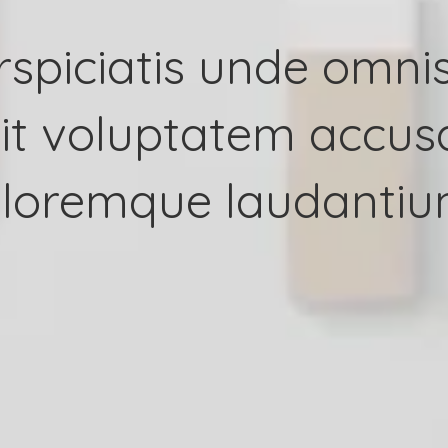
rspiciatis unde omnis
sit voluptatem accu
loremque laudantiu