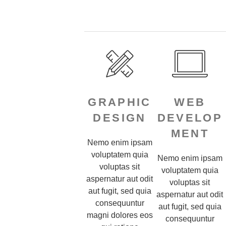
GRAPHIC
WEB
DESIGN
DEVELOP
MENT
Nemo enim ipsam
voluptatem quia
Nemo enim ipsam
voluptas sit
voluptatem quia
aspernatur aut odit
voluptas sit
aut fugit, sed quia
aspernatur aut odit
consequuntur
aut fugit, sed quia
magni dolores eos
consequuntur