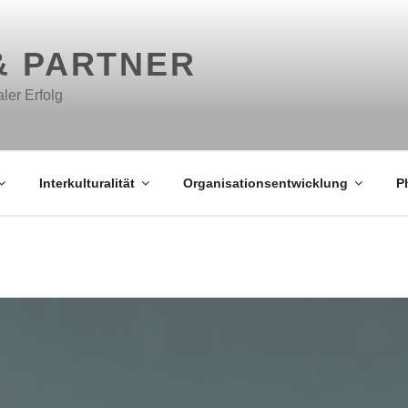
& PARTNER
aler Erfolg
Interkulturalität
Organisationsentwicklung
P
NSAM