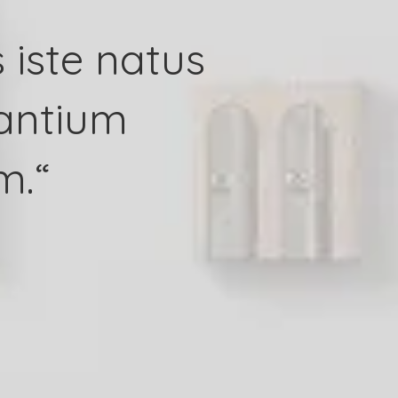
 iste natus
santium
m.“