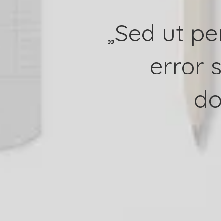
„Sed ut pe
error 
do