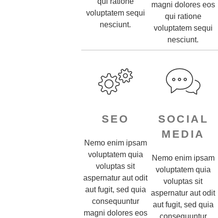
qui ratione
magni dolores eos
voluptatem sequi
qui ratione
nesciunt.
voluptatem sequi
nesciunt.
SEO
SOCIAL
MEDIA
Nemo enim ipsam
voluptatem quia
Nemo enim ipsam
voluptas sit
voluptatem quia
aspernatur aut odit
voluptas sit
aut fugit, sed quia
aspernatur aut odit
consequuntur
aut fugit, sed quia
magni dolores eos
consequuntur