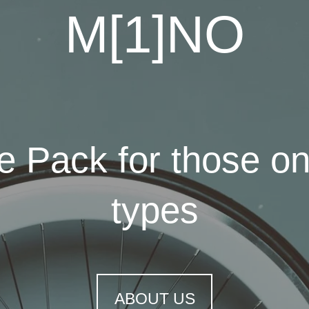
M[1]NO
te Pack for those o
types
ABOUT US