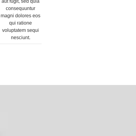
aut fugit, sed quia
consequuntur
magni dolores eos
qui ratione
voluptatem sequi
nesciunt.