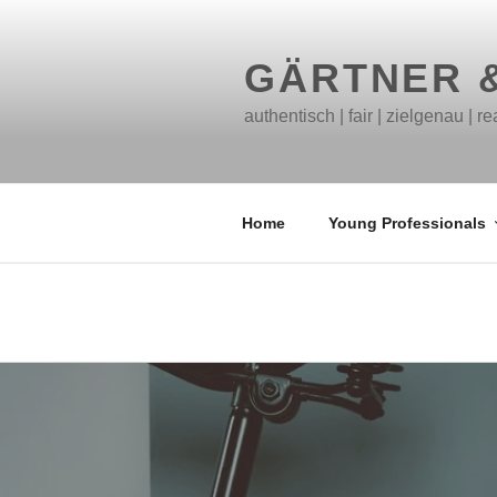
Zum
Inhalt
springen
GÄRTNER 
authentisch | fair | zielgenau | re
Home
Young Professionals
FAMILYHOUSING – GEMEI
GEGEN-RASSISMUS2