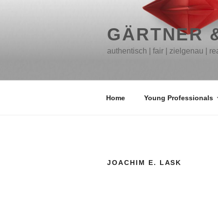
Zum
Inhalt
springen
GÄRTNER 
authentisch | fair | zielgenau | re
Home
Young Professionals
JOACHIM E. LASK