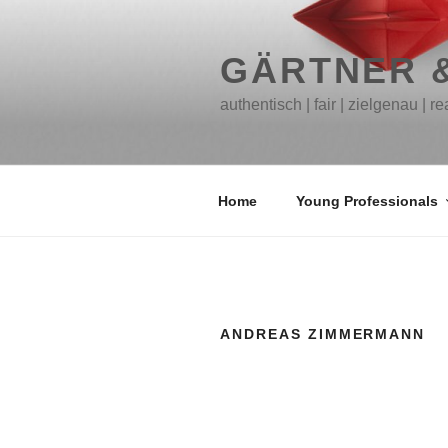
Zum
Inhalt
springen
GÄRTNER 
authentisch | fair | zielgenau | re
Home
Young Professionals
ANDREAS ZIMMERMANN