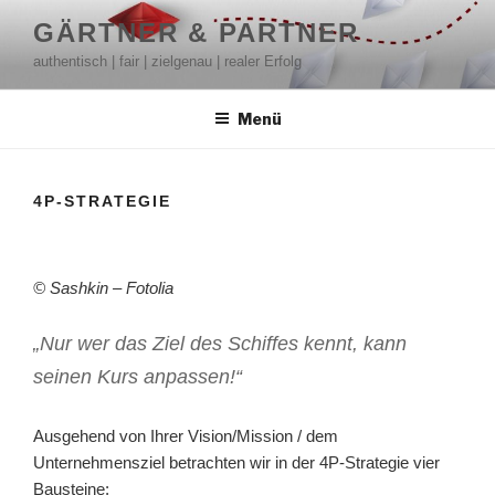
Zum
GÄRTNER & PARTNER
Inhalt
authentisch | fair | zielgenau | realer Erfolg
springen
Menü
4P-STRATEGIE
© Sashkin – Fotolia
„Nur wer das Ziel des Schiffes kennt, kann
seinen Kurs anpassen!“
Ausgehend von Ihrer Vision/Mission / dem
Unternehmensziel betrachten wir in der
4P-Strategie vier
Bausteine: